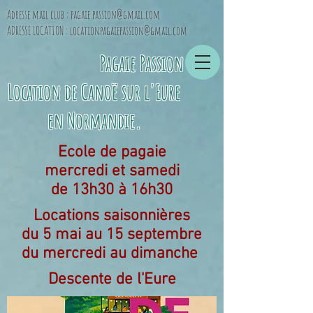
Adresse mail club :
pagaie.passion@gmail.com
ADRESSE LOCATION :
locationpagaiepassion@gmail.com
Pagaie Passion
Location de Canoë sur l'Eure
en Normandie
.
Ecole de pagaie
mercredi et samedi
de 13h30 à 16h30
Locations saisonnières
du 5 mai au 15 septembre
du mercredi au dimanche
Descente de l'Eure