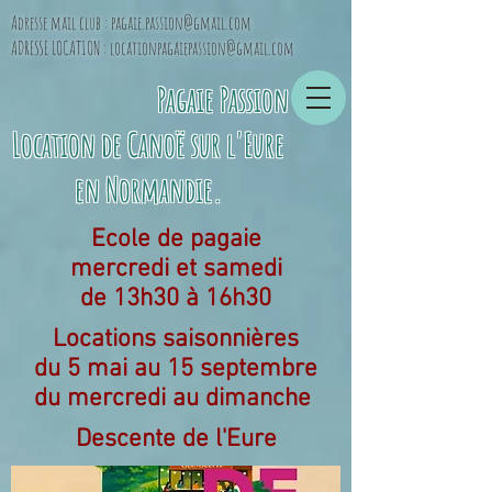
Adresse mail club :
pagaie.passion@gmail.com
ADRESSE LOCATION :
locationpagaiepassion@gmail.com
Pagaie Passion
Location de Canoë sur l'Eure
en Normandie
.
Ecole de pagaie
mercredi et samedi
de 13h30 à 16h30
Locations saisonnières
du 5 mai au 15 septembre
du mercredi au dimanche
Descente de l'Eure