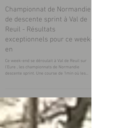
Championnat de Normandie
de descente sprint à Val de
Reuil - Résultats
exceptionnels pour ce week-
en
Ce week-end se déroulait à Val de Reuil sur
l’Eure , les championnats de Normandie
descente sprint. Une course de 1min où les...