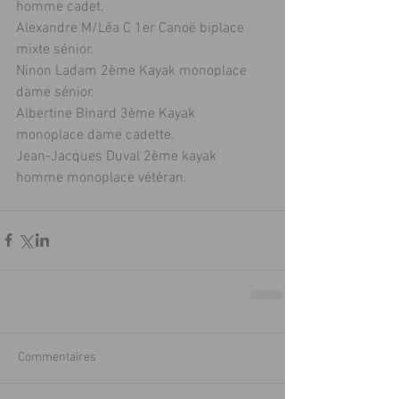
homme cadet.
Alexandre M/Léa C 1er Canoë biplace 
mixte sénior.
Ninon Ladam 2ème Kayak monoplace 
dame sénior.
Albertine Binard 3ème Kayak 
monoplace dame cadette.
Jean-Jacques Duval 2ème kayak 
homme monoplace vétéran.
Commentaires