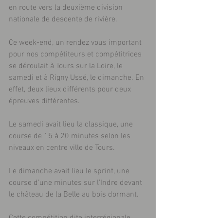
en route vers la deuxième division 
nationale de descente de rivière.
Ce week-end, un rendez vous important 
pour nos compétiteurs et compétitrices 
se déroulait à Tours sur la Loire, le 
samedi et à Rigny Ussé, le dimanche. En 
effet, deux lieux différents pour deux 
épreuves différentes.
Le samedi avait lieu la classique, une 
course de 15 à 20 minutes selon les 
niveaux en centre ville de Tours.
Le dimanche avait lieu le sprint, une 
course d’une minutes sur l’Indre devant 
le château de la Belle au bois dormant.
Cette compétition dite interrégionale 