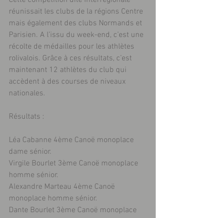
réunissait les clubs de la régions Centre 
mais également des clubs Normands et 
Parisien. A l’issu du week-end, c’est une 
récolte de médailles pour les athlètes 
rolivalois. Grâce à ces résultats, c’est 
maintenant 12 athlètes du club qui 
accèdent à des courses de niveaux 
nationales.
Résultats :
Léa Cabanne 4ème Canoë monoplace 
dame sénior.
Virgile Bourlet 3ème Canoë monoplace 
homme sénior.
Alexandre Marteau 4ème Canoë 
monoplace homme sénior.
Dante Bourlet 3ème Canoë monoplace 