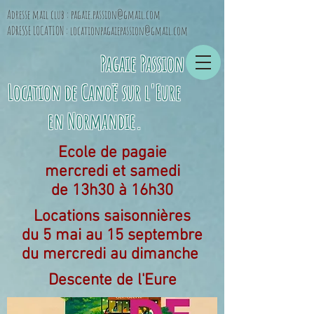
Adresse mail club :
pagaie.passion@gmail.com
ADRESSE LOCATION :
locationpagaiepassion@gmail.com
Pagaie Passion
Location de Canoë sur l'Eure
en Normandie
.
Ecole de pagaie
mercredi et samedi
de 13h30 à 16h30
Locations saisonnières
du 5 mai au 15 septembre
du mercredi au dimanche
Descente de l'Eure