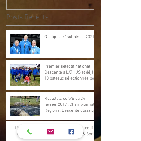
Posts Récents
Quelques résultats de 2021
Premier sélectif national
Descente à LATHUS et déjà
10 bateaux sélectionnés pour
les championnats d
Résultats du WE du 24
février 2019 : Championnat
Régional Descente Classique
et Sprint à Rigny Ussé
19 et 20 janvier 2019 à Val de Reuil Sélectif
Interrégional de Descente Classique & Sprint