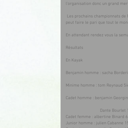
l’organisation donc un grand merc
 Les prochains championnats de Normandie se dérouleront à Val de reuil en avril. D’ici là on 
peut faire le pari que tout le m
En attendant rendez vous la sema
Résultats
En Kayak
Benjamin homme : sacha Border
Minime homme : tom Reynaud 5
Cadet homme : benjamin Georgi
                              Dant
Cadet femme : albertine Binard 
Junior homme : julien Cabanne 