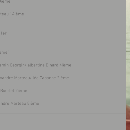
10ième
  Alexandre Marteau 14ième
1er 
ième`
jamin Georgin/ albertine Binard 4ième
lexandre Marteau/ léa Cabanne 2ième 
 Bourlet 2ième
                                 Alexandre Marteau 8ième