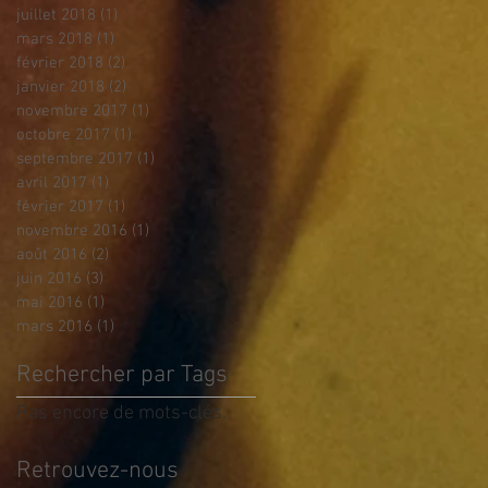
juillet 2018
(1)
1 post
mars 2018
(1)
1 post
février 2018
(2)
2 posts
janvier 2018
(2)
2 posts
novembre 2017
(1)
1 post
octobre 2017
(1)
1 post
septembre 2017
(1)
1 post
avril 2017
(1)
1 post
février 2017
(1)
1 post
novembre 2016
(1)
1 post
août 2016
(2)
2 posts
juin 2016
(3)
3 posts
mai 2016
(1)
1 post
mars 2016
(1)
1 post
Rechercher par Tags
Pas encore de mots-clés.
Retrouvez-nous