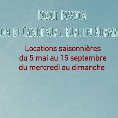
Pagaie Passion
ion de Canoë sur l'Eure
en Norma
Locations saisonnières
i
du 5 mai au 15 septembre
du mercredi au dimanche