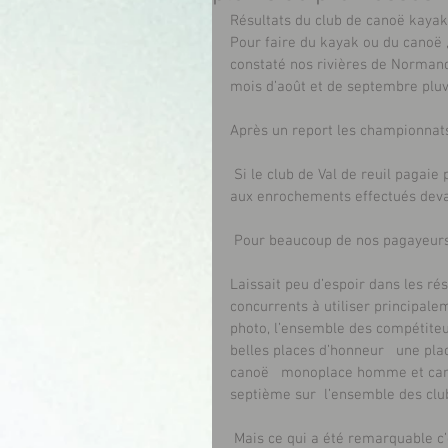
Résultats du club de canoë kayak 
Pour faire du kayak ou du canoë , 
constaté nos rivières de Normand
mois d’août et de septembre pluv
Après un report les championnat
 Si le club de Val de reuil pagaie passion n’est pas spécialisé dans le slalom, nous pouvons grâce 
aux enrochements effectués devan
 Pour beaucoup de nos pagayeurs 
Laissait peu d’espoir dans les ré
concurrents à utiliser principale
photo, l’ensemble des compétiteurs
belles places d’honneur   une pl
canoë   monoplace homme et cano
septième sur  l’ensemble des clu
 Mais ce qui a été remarquable c’est l’engament volontaire de nos plus jeunes dans 