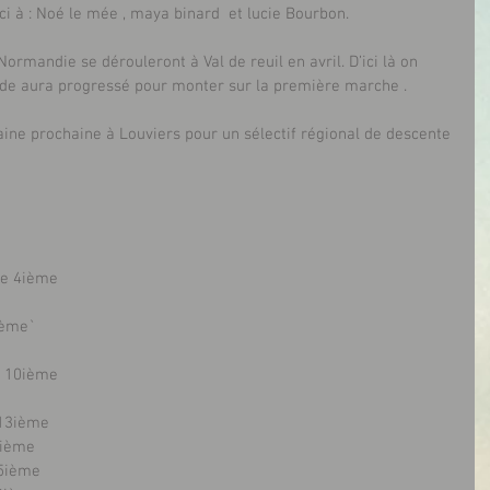
i à : Noé le mée , maya binard  et lucie Bourbon.
onde aura progressé pour monter sur la première marche .
ine prochaine à Louviers pour un sélectif régional de descente 
ie 4ième
ième`
n 10ième
e Bourlet 13ième
6ième
15ième