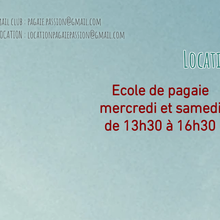
ail club :
pagaie.passion@gmail.com
LOCATION :
locationpagaiepassion@gmail.com
Locat
Ecole de pagaie
mercredi et samed
de 13h30 à 16h30