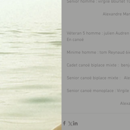
Senior homme : virgile Bourlet 
                             
Véteran 5 homme : julien Audren 
En canoë
Minime homme : tom Reynaud 6
Cadet canoë biplace mixte :  ben
Senior canoë biplace mixte :   A
Senior canoë monoplace : Virgile
             