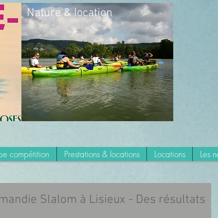
Nature & location
e compétition
Prestations & locations
Locations
Les 
andie Slalom à Lisieux - Des résultats