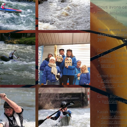
Nous avons cet
notre ambition
national 1.
Nous avons ac
sélectionnées p
2019
Canoë monoplac
>
Cadet
:
Tom R
>
Senior
: Damie
>
Vétéran
: Dav
Canoë biplace m
>
Cadet/junior:
A
>
Senior
: Auré
Canoë Biplace
> V
étéran:
Jean
Kayak Monoplac
>
Junior femme
>
Senior femm