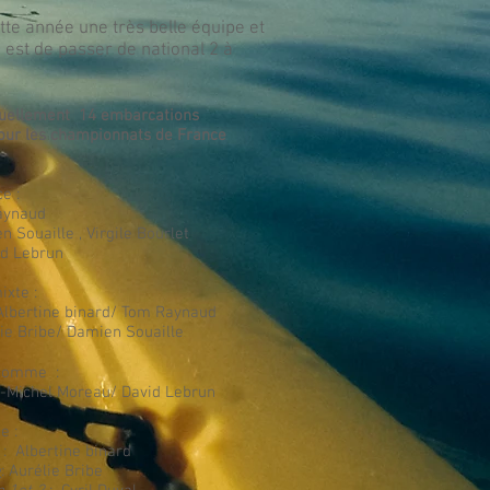
te année une très belle équipe et
 est de passer de national 2 à
tuellement 14 embarcations
our les championnats de France
e :
aynaud
n Souaille , Virgile Bourlet
id Lebrun
ixte :
lbertine binard/ Tom Raynaud
lie Bribe/ Damien Souaille
 Homme :
-Michel Moreau/ David Lebrun
e :
: Albertine binard
e
: Aurélie Bribe