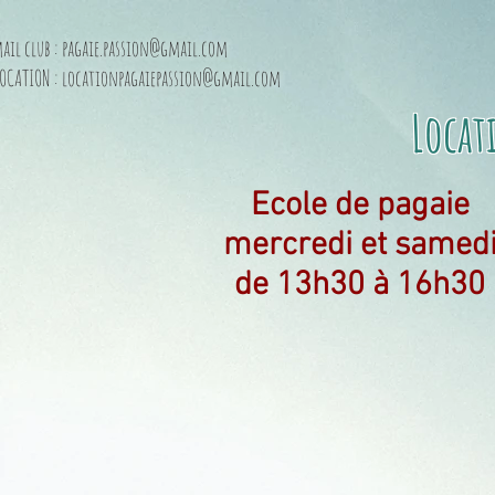
ail club :
pagaie.passion@gmail.com
LOCATION :
locationpagaiepassion@gmail.com
Locat
Ecole de pagaie
mercredi et samed
de 13h30 à 16h30