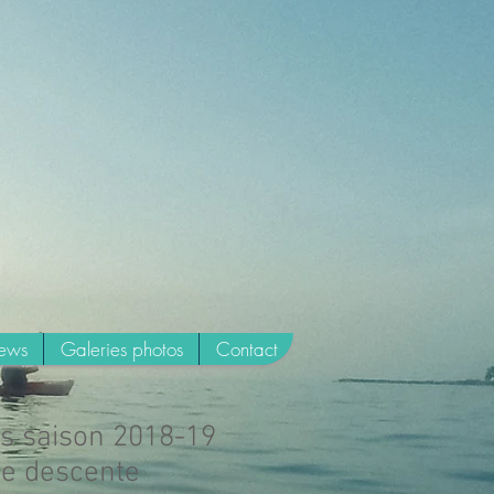
news
Galeries photos
Contact
ts saison 2018-19
ie descente